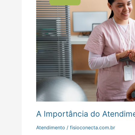
Atendimento
ao
Cliente
na
Fisioterapia
A Importância do Atendimen
Atendimento
/
fisioconecta.com.br