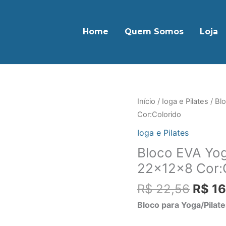
Home
Quem Somos
Loja
O
Início
/
Ioga e Pilates
/ Blo
preço
Cor:Colorido
origi
Ioga e Pilates
era:
Bloco EVA Yoga
R$ 22
22x12x8 Cor:
R$
22,56
R$
16
Bloco para Yoga/Pilat