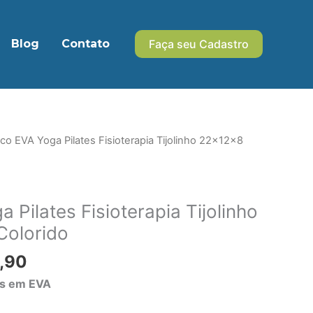
Blog
Contato
Faça seu Cadastro
O
co EVA Yoga Pilates Fisioterapia Tijolinho 22x12x8
preço
nal
atual
é:
 Pilates Fisioterapia Tijolinho
,56.
R$ 16,90.
Colorido
,90
es em EVA